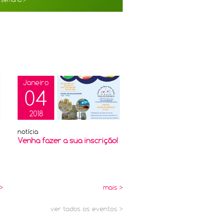
a semana >
Janeiro
04
2018
notícia
Venha fazer a sua inscrição!
>
mais >
ver todos os eventos >