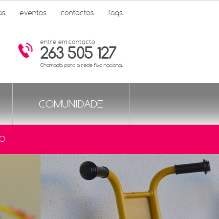
as
eventos
contactos
faqs
entre em contacto
263 505 127
Chamada para a rede fixa nacional
COMUNIDADE
ÃO