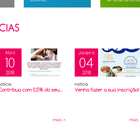
SEMANAL
ver aniversários d
CIAS
Abril
Janeiro
10
04
2018
2018
otícia
notícia
Contribua com 0,5% do seu...
Venha fazer a sua inscrição!
mais >
mais 