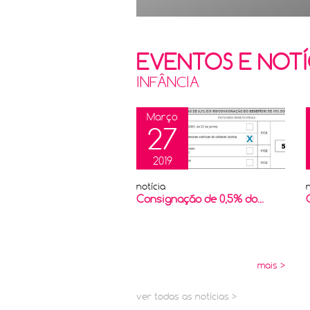
EVENTOS E NOTÍ
INFÂNCIA
Março
27
2019
notícia
n
Consignação de 0,5% do...
mais >
ver todas as notícias >