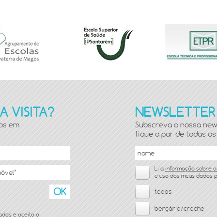
 VISITA?
NEWSLETTER
mos em
Subscreva a nossa new
fique a par de todas as 
Li a
informação sobre a
e uso dos meus dados p
todas
berçário/creche
dados
e aceito o